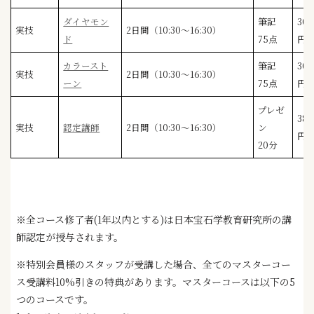
ダイヤモン
筆記
30,
実技
2日間（10:30〜16:30）
ド
75点
円
カラースト
筆記
30,
実技
2日間（10:30〜16:30）
ーン
75点
円
プレゼ
38,
実技
認定講師
2日間（10:30〜16:30）
ン
円
20分
※全コース修了者(1年以内とする)は日本宝石学教育研究所の講
師認定が授与されます。
※特別会員様のスタッフが受講した場合、全てのマスターコー
ス受講料10%引きの特典があります。マスターコースは以下の5
つのコースです。