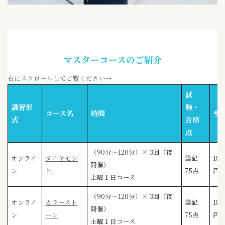
マスターコースのご紹介
右にスクロールしてご覧ください→
試
講習形
験・
コース名
時間
受
式
合格
点
（90分〜120分）× 3回（夜
オンライ
ダイヤモン
筆記
18,
開催）
ン
ド
75点
円
土曜１日コース
（90分〜120分）× 3回（夜
オンライ
カラースト
筆記
18,
開催）
ン
ーン
75点
円
土曜１日コース