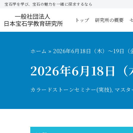
宝石学を学び、宝石の魅力を一緒に探求するなら
コ
トップ
研究所の概要
ン
テ
ン
ツ
ホーム
»
2026年6月18日（木）〜19
へ
2026年6月18
ス
キ
ッ
カラードストーンセミナー(実技)
,
マスタ
プ