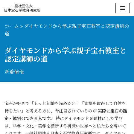
コ
ン
ホーム
»
ダイヤモンドから学ぶ親子宝石教室と認定講師の
テ
道
ン
ツ
ダイヤモンドから学ぶ親子宝石教室と
へ
認定講師の道
ス
キ
新着情報
ッ
プ
宝石が好きで「もっと知識を深めたい」「資格を取得して自信を
持ちたい」と考える方に、今注目されているのが
実際に宝石の鑑
定・鑑別のできる人です。
特にダイヤモンドを題材にした学び
は、科学・文化・美学を横断する奥深い世界へと私たちを導いて
くれます。一般社団法人日本宝石学教育研究所では、ダイヤモン