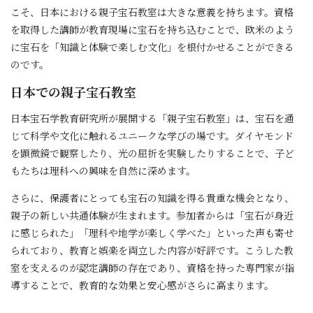
こそ、日本における親子宝石教室は大きな意義を持ちます。資格
を取得した講師が教育現場に宝石を持ち込むことで、欧米のよう
に宝石を「知識と体験で楽しむ文化」を根付かせることができる
のです。
日本での親子宝石教室
日本宝石学教育研究所が展開する「親子宝石教室」は、宝石を通
じて科学や文化に触れるユニークな学びの場です。ダイヤモンド
を顕微鏡で観察したり、光の屈折を実験したりすることで、子ど
もたちは理科への興味を自然に深めます。
さらに、保護者にとっても宝石の知識を得る貴重な機会となり、
親子の新しい共通体験が生まれます。参加者からは「宝石が身近
に感じられた」「理科や地学が楽しく学べた」といった声も寄せ
られており、教育と娯楽を両立した内容が好評です。こうした教
室を支えるのが認定講師の存在であり、資格を持った専門家が指
導することで、教育的な効果と安心感がさらに高まります。