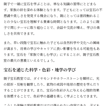
親子で一緒に宝石を学ぶことは、単なる知識の習得にとどまら
ず、家族の絆を深める体験となります。子どもにとっては宝石の不
思議や美しさを発見する機会になり、親にとっては普段触れるこ
との少ない宝石を理解する貴重な時間となります。このように親
子で同じテーマに取り組むことで、会話や交流が増え、学びの楽
しさを共有できます。
また、早い段階で宝石に触れた子どもは自然科学や文化への興味
が高まり、将来の学びやキャリアに良い影響を与える可能性もあ
ります。宝石を「家族で楽しむ学び」にすることが、親子宝石教
室の最大の意義といえるでしょう。
宝石を通じた科学・色彩・地学の学び
親子宝石教室では、ダイヤモンドやカラーストーンを題材に、光
の屈折・反射を観察したり、鉱物の成因や地球の歴史を学んだり
することができます。また、宝石の色彩が人に与える心理的効果
を体感することで、色彩学の基礎を楽しく学ぶこともできます。
こうした体験は学校教育だけでは得られない内容であり、子ども