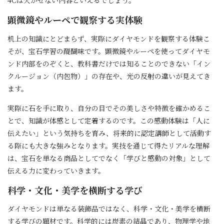
顕微鏡やルーペで観察する実体験
机上の知識にとどまらず、実際にダイヤモンドを観察する体験こ
そが、宝石学習の醍醐味です。顕微鏡やルーペを使ってダイヤモ
ンド内部をのぞくと、教科書だけでは知ることのできない「イン
クルージョン（内包物）」の存在や、光の反射の違いが見えてき
ます。
実際に石を手に取り、自分の目でその美しさや特徴を確かめるこ
とで、知識が体感として定着するのです。この感動体験は「人に
伝えたい」という気持ちを育み、将来的に認定講師として活動す
る際にも大きな強みとなります。実技を通じて得たリアルな理解
は、宝石を単なる商品としてでなく「学びと感動の対象」として
伝える力に変わっていきます。
科学・文化・美学を横断する学び
ダイヤモンドは単なる装飾品ではなく、科学・文化・美学を横断
する学びの題材です。科学的には炭素の結晶であり、物理学や地